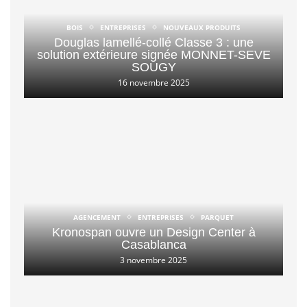
BOIS
ENTREPRISES
NOUVEAUX PRODUITS
Douglas lamellé-collé Classe 3 : une
solution extérieure signée MONNET-SEVE
SOUGY
16 novembre 2025
AGENCEMENT
ENTREPRISES
PARQUET
Kronospan ouvre un Design Center à
Casablanca
3 novembre 2025