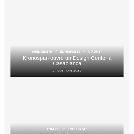
AGENCEMENT
ENTREPRISES
PARQUET
Kronospan ouvre un Design Center à
Casablanca
3 novembre 2025
ANALYSE
ENTREPRISES