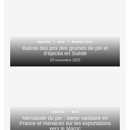
ANALYSE
BOIS
RENDEZ VOUS
Baisse des prix des grumes de pin et
d’épicéa en Suède
25 novembre 2025
ANALYSE
BOIS
Nématode du pin : alerte sanitaire en
France et menaces sur les exportations
vers le Maroc