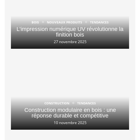
BOIS
NOUVEAUX PRODUITS
TENDANCES
L’impression numérique UV révolutionne la
finition bois
27 novembre 2025
CONSTRUCTION
TENDANCES
Construction modulaire en bois : une
réponse durable et compétitive
10 novembre 2025