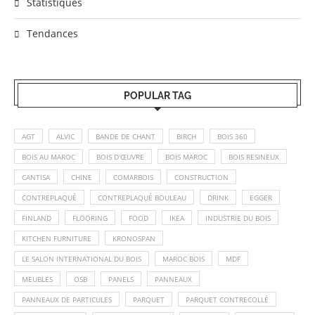
Statistiques
Tendances
POPULAR TAG
AGT
ALVIC
BANDE DE CHANT
BIRCH
BOIS 360
BOIS AU MAROC
BOIS D'ŒUVRE
BOIS MAROC
BOIS RESINEUX
CANTISA
CHINE
COMARBOIS
CONSTRUCTION
CONTREPLAQUÉ
CONTREPLAQUÉ BOULEAU
DRINK
EGGER
FINLAND
FLOORING
FOOD
IKEA
INDUSTRIE DU BOIS
KITCHEN FURNITURE
KRONOSPAN
LE SALON INTERNATIONAL DU BOIS
MAROC BOIS
MDF
MEUBLES
OSB
PANELS
PANNEAUX
PANNEAUX DE PARTICULES
PARQUET
PARQUET CONTRECOLLÉ