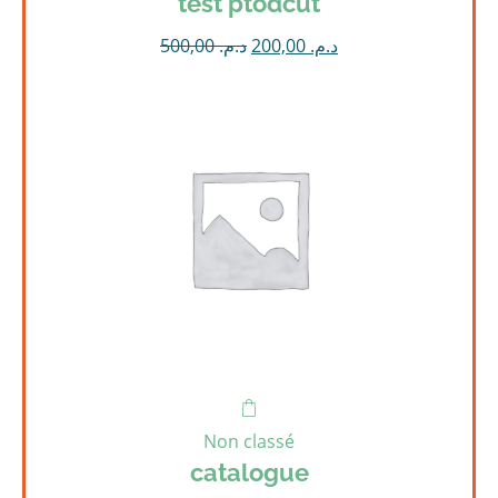
test ptodcut
500,00
د.م.
200,00
د.م.
Non classé
catalogue