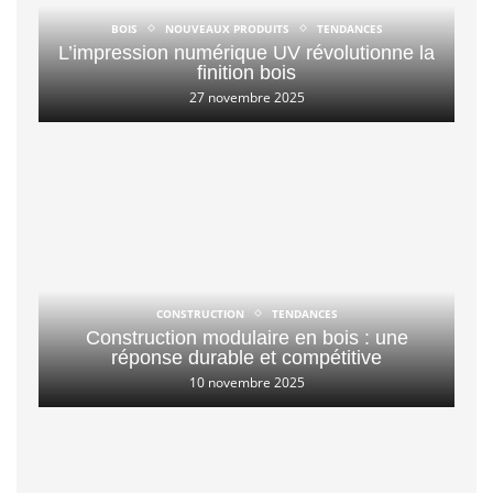
BOIS
NOUVEAUX PRODUITS
TENDANCES
L’impression numérique UV révolutionne la
finition bois
27 novembre 2025
CONSTRUCTION
TENDANCES
Construction modulaire en bois : une
réponse durable et compétitive
10 novembre 2025