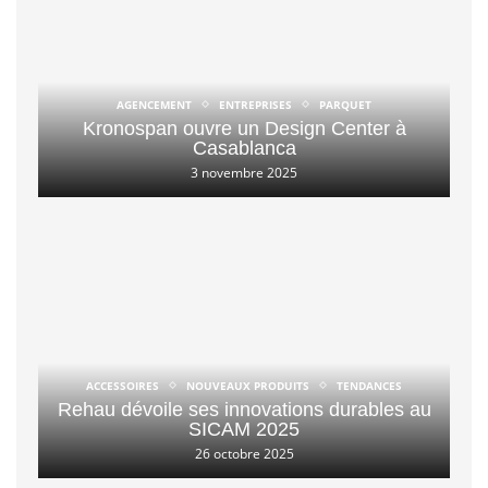
AGENCEMENT
ENTREPRISES
PARQUET
Kronospan ouvre un Design Center à
Casablanca
3 novembre 2025
ACCESSOIRES
NOUVEAUX PRODUITS
TENDANCES
Rehau dévoile ses innovations durables au
SICAM 2025
26 octobre 2025