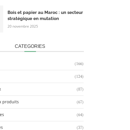
Bois et papier au Maroc : un secteur
stratégique en mutation
20 novembre 2025
CATEGORIES
(166)
(124)
x
(87)
 produits
(67)
es
(64)
es
(37)