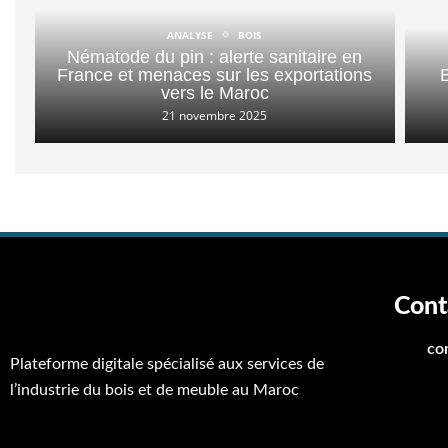
ANALYSE
BOIS
Nématode du pin : alerte sanitaire en
France et menaces sur les exportations
vers le Maroc
21 novembre 2025
Cont
co
Plateforme digitale spécialisé aux services de
l’industrie du bois et de meuble au Maroc