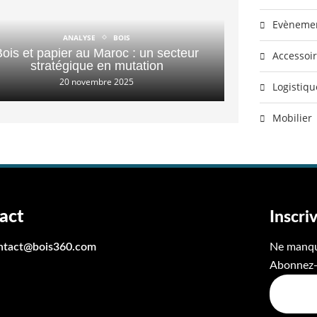
Evèneme
ANALYSE
BOIS
Bois et papier au Maroc : un secteur
Accessoi
stratégique en mutation
20 novembre 2025
Logistiqu
Mobilier
act
Inscri
ntact@bois360.com
Ne manque
Abonnez-