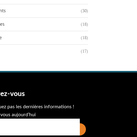
nts
(30)
res
(18)
e
(18)
(17)
vez-vous
z pas les dernières informations !
vous aujourd’hui