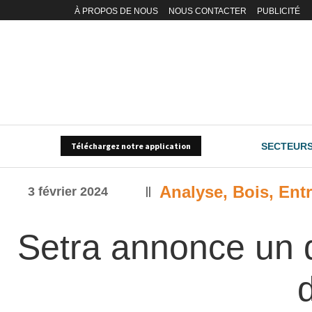
À PROPOS DE NOUS
NOUS CONTACTER
PUBLICITÉ
SECTEUR
Téléchargez notre application
Analyse
,
Bois
,
Entr
3 février 2024
Setra annonce un 
d