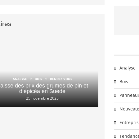
aires
Analyse
ANALYSE
BOIS
RENDEZ VOUS
Bois
aisse des prix des grumes de pin et
d’épicéa en Suède
Panneau
25 novembre 2025
Nouveaux
Entrepris
Tendanc