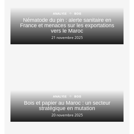
ANALYSE
BOIS
Nématode du pin : alerte sanitaire en
France et menaces sur les exportations
vers le Maroc
21 novembre 2025
ANALYSE
BOIS
Bois et papier au Maroc : un secteur
stratégique en mutation
20 novembre 2025