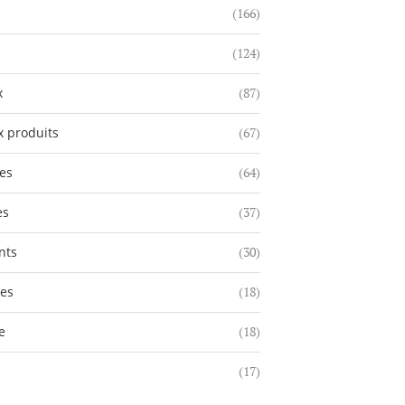
(166)
(124)
x
(87)
 produits
(67)
es
(64)
es
(37)
nts
(30)
res
(18)
e
(18)
(17)