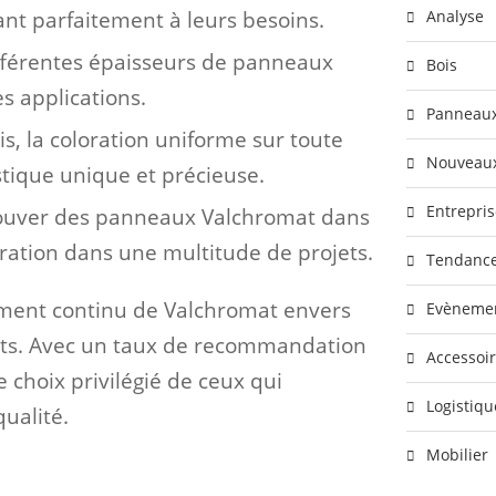
Analyse
ant parfaitement à leurs besoins.
ifférentes épaisseurs de panneaux
Bois
es applications.
Panneau
s, la coloration uniforme sur toute
Nouveaux
stique unique et précieuse.
Entrepris
trouver des panneaux Valchromat dans
gration dans une multitude de projets.
Tendanc
ement continu de Valchromat envers
Evèneme
lients. Avec un taux de recommandation
Accessoi
choix privilégié de ceux qui
Logistiqu
ualité.
Mobilier