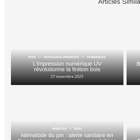
Articles Simil
BOIS
NOUVEAUX PRODUITS
TENDANCES
L’impression numérique UV
B
révolutionne la finition bois
27 novembre 2025
ANALYSE
BOIS
Nématode du pin : alerte sanitaire en