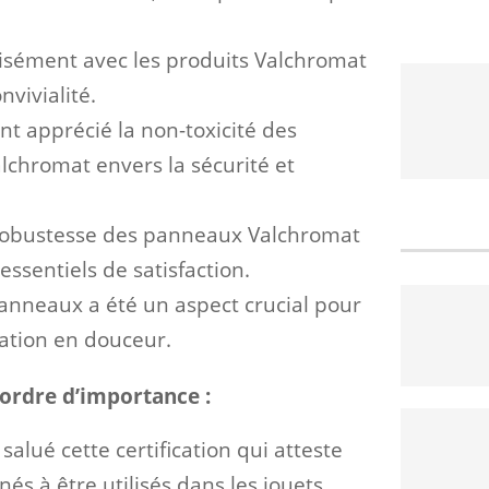
 aisément avec les produits Valchromat
vivialité.
nt apprécié la non-toxicité des
lchromat envers la sécurité et
a robustesse des panneaux Valchromat
ssentiels de satisfaction.
panneaux a été un aspect crucial pour
sation en douceur.
 ordre d’importance :
 salué cette certification qui atteste
és à être utilisés dans les jouets.