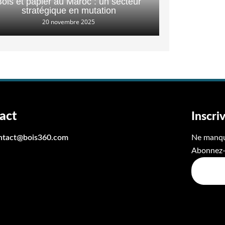
Bois et papier au Maroc : un secteur
stratégique en mutation
20 novembre 2025
act
Inscri
ntact@bois360.com
Ne manque
Abonnez-