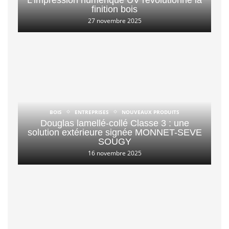
L’impression numérique UV révolutionne la
finition bois
27 novembre 2025
BOIS
ENTREPRISES
NOUVEAUX PRODUITS
Douglas lamellé-collé Classe 3 : une
solution extérieure signée MONNET-SEVE
SOUGY
16 novembre 2025