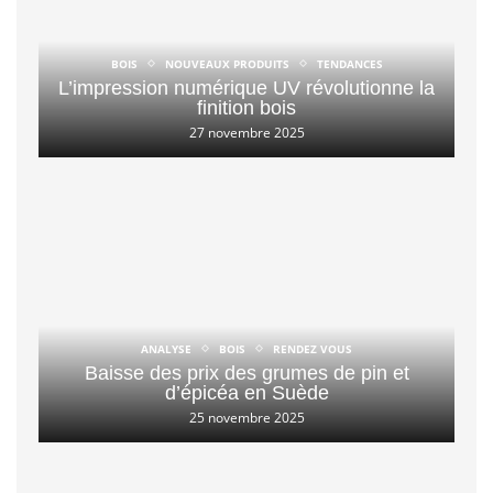
BOIS
NOUVEAUX PRODUITS
TENDANCES
L’impression numérique UV révolutionne la
finition bois
27 novembre 2025
ANALYSE
BOIS
RENDEZ VOUS
Baisse des prix des grumes de pin et
d’épicéa en Suède
25 novembre 2025