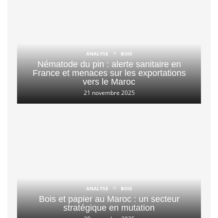
ANALYSE
BOIS
Nématode du pin : alerte sanitaire en
France et menaces sur les exportations
vers le Maroc
21 novembre 2025
ANALYSE
BOIS
Bois et papier au Maroc : un secteur
stratégique en mutation